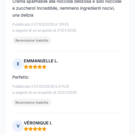
Crema spalmabile alla nocciola deliziosa e solo nocciole
e zucchero! Incredibile, nemmeno ingredienti nocivi,
una delizia
Pubblicato il 07/02/2026 à 12h35
a seguito di un acquisto di 21/01/2026
Recensione tradotta
EMMANUELLE L.
E
Nota: 5 su 5
Perfetto
Pubblicato il 07/02/2026 à 07h29
a seguito di un acquisto di 22/01/2026
Recensione tradotta
VÉRONIQUE I.
V
Nota: 5 su 5