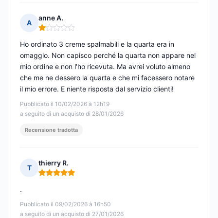
anne A.
A
Nota: 1 su 5
Ho ordinato 3 creme spalmabili e la quarta era in
omaggio. Non capisco perché la quarta non appare nel
mio ordine e non l'ho ricevuta. Ma avrei voluto almeno
che me ne dessero la quarta e che mi facessero notare
il mio errore. E niente risposta dal servizio clienti!
Pubblicato il 10/02/2026 à 12h19
a seguito di un acquisto di 28/01/2026
Recensione tradotta
thierry R.
T
Nota: 5 su 5
.
Pubblicato il 09/02/2026 à 16h50
a seguito di un acquisto di 27/01/2026