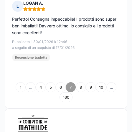
LOGAN A.
L
Nota: 5 su 5
Perfetto! Consegna impeccabile! I prodotti sono super
ben imballati! Davvero ottimo, lo consiglio e i prodotti
sono eccellenti!
Pubblicato il 30/01/2026 à 12h46
a seguito di un acquisto di 17/01/2026
Recensione tradotta
1
…
4
5
6
7
8
9
10
…
160