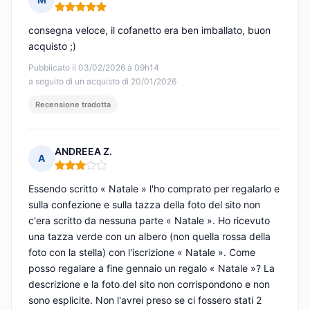
Nota: 5 su 5
consegna veloce, il cofanetto era ben imballato, buon
acquisto ;)
Pubblicato il 03/02/2026 à 09h14
a seguito di un acquisto di 20/01/2026
Recensione tradotta
ANDREEA Z.
A
Nota: 3 su 5
Essendo scritto « Natale » l'ho comprato per regalarlo e
sulla confezione e sulla tazza della foto del sito non
c'era scritto da nessuna parte « Natale ». Ho ricevuto
una tazza verde con un albero (non quella rossa della
foto con la stella) con l'iscrizione « Natale ». Come
posso regalare a fine gennaio un regalo « Natale »? La
descrizione e la foto del sito non corrispondono e non
sono esplicite. Non l'avrei preso se ci fossero stati 2