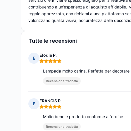
servizio clienti viene spesso elogiato per la reattività
contribuendo a un’esperienza di acquisto affidabile. Mo
regalo apprezzato, con richiami a una piattaforma semp
valorizzano qualità visiva, accuratezza delle descrizio
Tutte le recensioni
Elodie P.
E
Nota: 5 su 5
Lampada molto carina. Perfetta per decorare 
Recensione tradotta
FRANCIS P.
F
Nota: 5 su 5
Molto bene e prodotto conforme all'ordine
Recensione tradotta