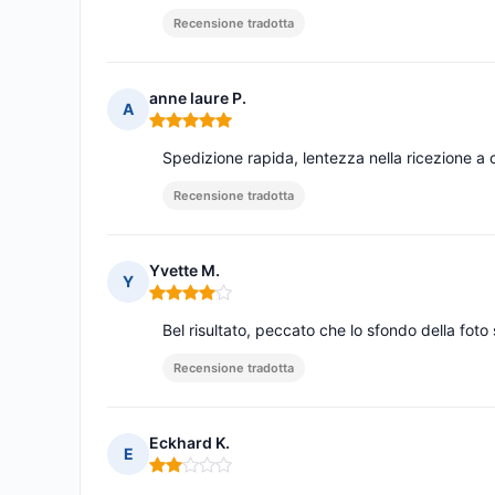
Recensione tradotta
anne laure P.
A
Nota: 5 su 5
Spedizione rapida, lentezza nella ricezione a 
Recensione tradotta
Yvette M.
Y
Nota: 4 su 5
Bel risultato, peccato che lo sfondo della foto
Recensione tradotta
Eckhard K.
E
Nota: 2 su 5