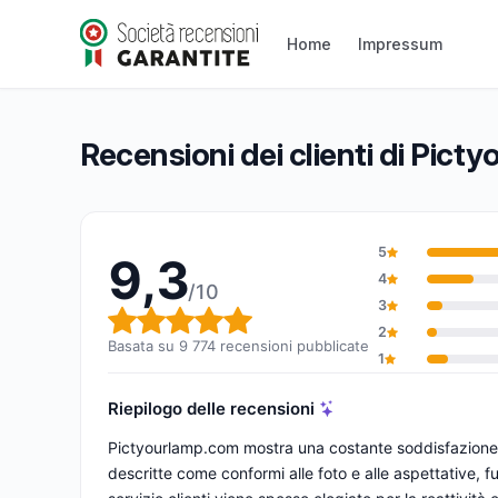
Pictyourlamp.com
Home
Impressum
9,3/10
(9 774 recensioni)
Valutazione globale: 9,3 su 10
Recensioni dei clienti di Pic
5
9,3
4
/10
3
Valutazione globale: 9,3 su 1
2
Basata su 9 774 recensioni pubblicate
1
Riepilogo delle recensioni
Pictyourlamp.com mostra una costante soddisfazione p
descritte come conformi alle foto e alle aspettative, 