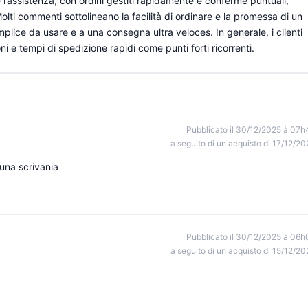
 e l’assistenza, con ordini gestiti rapidamente e conferme puntuali,
lti commenti sottolineano la facilità di ordinare e la promessa di un
lice da usare e a una consegna ultra veloces. In generale, i clienti
ni e tempi di spedizione rapidi come punti forti ricorrenti.
Pubblicato il 30/12/2025 à 07h
a seguito di un acquisto di 17/12/20
una scrivania
Pubblicato il 30/12/2025 à 06h
a seguito di un acquisto di 15/12/20