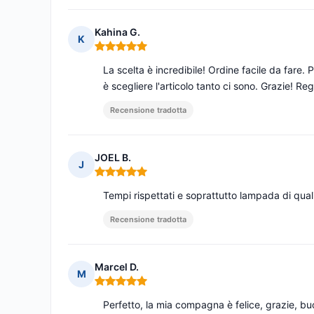
Kahina G.
K
Nota: 5 su 5
La scelta è incredibile! Ordine facile da far
è scegliere l'articolo tanto ci sono. Grazie! Re
Recensione tradotta
JOEL B.
J
Nota: 5 su 5
Tempi rispettati e soprattutto lampada di quali
Recensione tradotta
Marcel D.
M
Nota: 5 su 5
Perfetto, la mia compagna è felice, grazie, bu