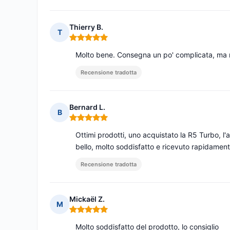
Thierry B.
T
Nota: 5 su 5
Molto bene. Consegna un po' complicata, ma r
Recensione tradotta
Bernard L.
B
Nota: 5 su 5
Ottimi prodotti, uno acquistato la R5 Turbo, l'a
bello, molto soddisfatto e ricevuto rapidament
Recensione tradotta
Mickaël Z.
M
Nota: 5 su 5
Molto soddisfatto del prodotto, lo consiglio