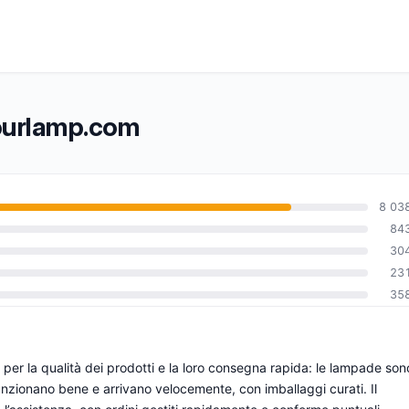
tyourlamp.com
8 03
84
30
0
23
35
er la qualità dei prodotti e la loro consegna rapida: le lampade son
funzionano bene e arrivano velocemente, con imballaggi curati. Il