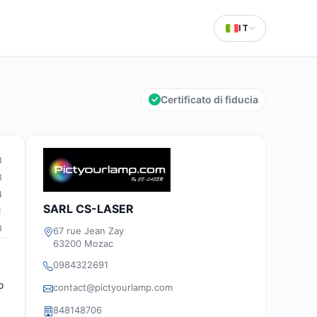
IT
Certificato di fiducia
8
3
4
SARL CS-LASER
1
8
67 rue Jean Zay
63200 Mozac
0984322691
o
contact@pictyourlamp.com
848148706