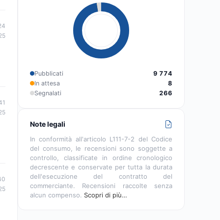
24
25
Pubblicati
9 774
In attesa
8
Segnalati
266
41
25
Note legali
In conformità all'articolo L111-7-2 del Codice
del consumo, le recensioni sono soggette a
controllo, classificate in ordine cronologico
decrescente e conservate per tutta la durata
dell'esecuzione del contratto del
40
commerciante. Recensioni raccolte senza
25
alcun compenso.
Scopri di più…