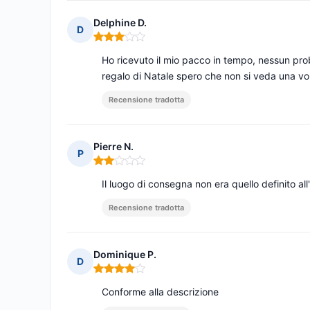
Delphine D.
D
Nota: 3 su 5
Ho ricevuto il mio pacco in tempo, nessun probl
regalo di Natale spero che non si veda una volt
Recensione tradotta
Pierre N.
P
Nota: 2 su 5
Il luogo di consegna non era quello definito all
Recensione tradotta
Dominique P.
D
Nota: 4 su 5
Conforme alla descrizione