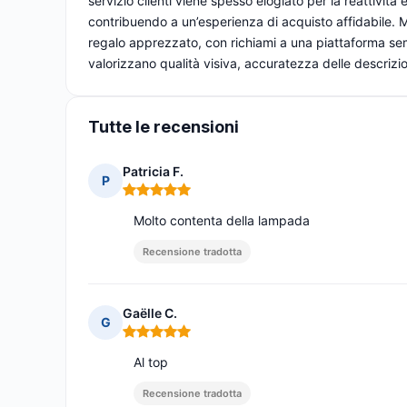
servizio clienti viene spesso elogiato per la reattività
contribuendo a un’esperienza di acquisto affidabile. Mo
regalo apprezzato, con richiami a una piattaforma semp
valorizzano qualità visiva, accuratezza delle descrizio
Tutte le recensioni
Patricia F.
P
Nota: 5 su 5
Molto contenta della lampada
Recensione tradotta
Gaëlle C.
G
Nota: 5 su 5
Al top
Recensione tradotta