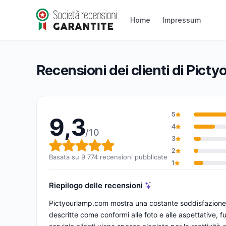
Pictyourlamp.com
Home
Impressum
9,3/10
(9 774 recensioni)
Valutazione globale: 9,3 su 10
Recensioni dei clienti di Pic
5
9,3
4
/10
3
Valutazione globale: 9,3 su 1
2
Basata su 9 774 recensioni pubblicate
1
Riepilogo delle recensioni
Pictyourlamp.com mostra una costante soddisfazione p
descritte come conformi alle foto e alle aspettative, 