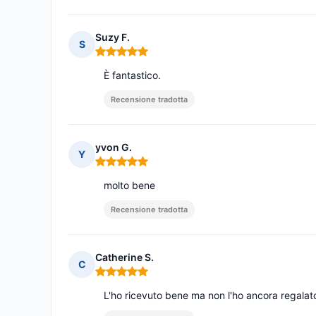
Suzy F.
S
Nota: 5 su 5
È fantastico.
Recensione tradotta
yvon G.
Y
Nota: 5 su 5
molto bene
Recensione tradotta
Catherine S.
C
Nota: 5 su 5
L'ho ricevuto bene ma non l'ho ancora regalato