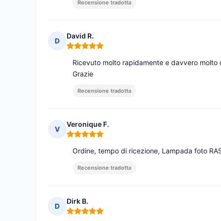
Recensione tradotta
David R.
D
Nota: 5 su 5
Ricevuto molto rapidamente e davvero molto c
Grazie
Recensione tradotta
Veronique F.
V
Nota: 5 su 5
Ordine, tempo di ricezione, Lampada foto RA
Recensione tradotta
Dirk B.
D
Nota: 5 su 5