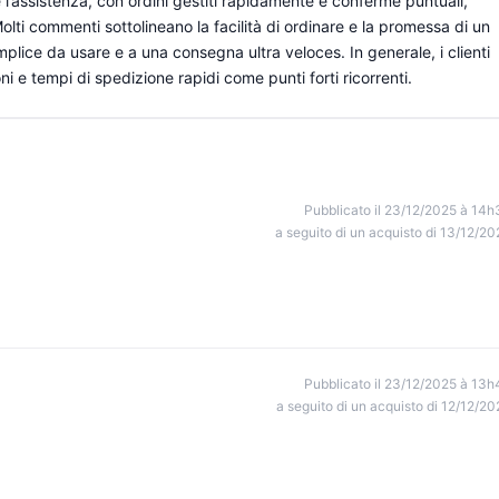
 e l’assistenza, con ordini gestiti rapidamente e conferme puntuali,
lti commenti sottolineano la facilità di ordinare e la promessa di un
lice da usare e a una consegna ultra veloces. In generale, i clienti
ni e tempi di spedizione rapidi come punti forti ricorrenti.
Pubblicato il 23/12/2025 à 14h
a seguito di un acquisto di 13/12/20
Pubblicato il 23/12/2025 à 13h
a seguito di un acquisto di 12/12/20