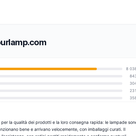
tyourlamp.com
8 03
84
30
0
23
35
er la qualità dei prodotti e la loro consegna rapida: le lampade son
funzionano bene e arrivano velocemente, con imballaggi curati. Il