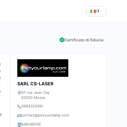
IT
Certificato di fiducia
8
3
4
SARL CS-LASER
1
8
67 rue Jean Zay
63200 Mozac
0984322691
o
contact@pictyourlamp.com
848148706