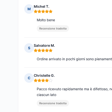
Michel T.
M
Nota: 5 su 5
Molto bene
Recensione tradotta
Salvatore M.
S
Nota: 5 su 5
Ordine arrivato in pochi giorni sono pienamen
Christelle G.
C
Nota: 4 su 5
Pacco ricevuto rapidamente ma è difettoso, no
ciascun lato
Recensione tradotta