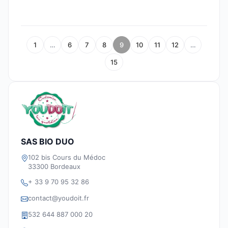
1
…
6
7
8
9
10
11
12
…
15
SAS BIO DUO
102 bis Cours du Médoc
33300 Bordeaux
+ 33 9 70 95 32 86
contact@youdoit.fr
532 644 887 000 20