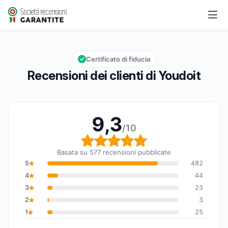
Youdoit
9,3/10
Valutazione globale: 9,3 su 10
Certificato di fiducia
Recensioni dei clienti di Youdoit
9,3
/10
Valutazione globale: 9,
Basata su 577 recensioni pubblicate
5
482
4
44
3
23
2
3
1
25