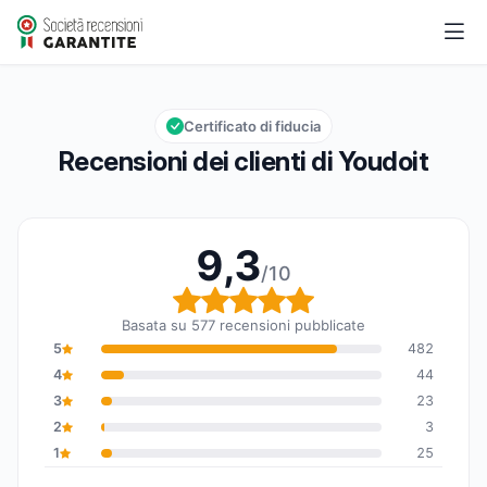
Youdoit
9,3/10
Valutazione globale: 9,3 su 10
Certificato di fiducia
Recensioni dei clienti di Youdoit
9,3
/10
Valutazione globale: 9,
Basata su 577 recensioni pubblicate
5
482
4
44
3
23
2
3
1
25