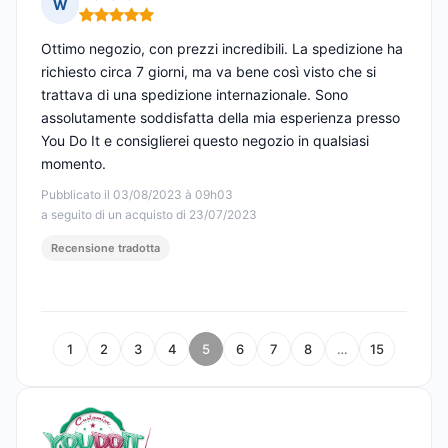
W
Nota: 5 su 5
Ottimo negozio, con prezzi incredibili. La spedizione ha
richiesto circa 7 giorni, ma va bene così visto che si
trattava di una spedizione internazionale. Sono
assolutamente soddisfatta della mia esperienza presso
You Do It e consiglierei questo negozio in qualsiasi
momento.
Pubblicato il 03/08/2023 à 09h03
a seguito di un acquisto di 23/07/2023
Recensione tradotta
1
2
3
4
5
6
7
8
…
15