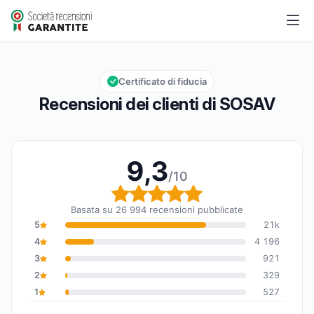
SOSAV
9,3/10
Valutazione globale: 9,3 su 10
Certificato di fiducia
Recensioni dei clienti di SOSAV
9,3
/10
Valutazione globale: 9,
Basata su 26 994 recensioni pubblicate
5
21k
4
4 196
3
921
2
329
1
527