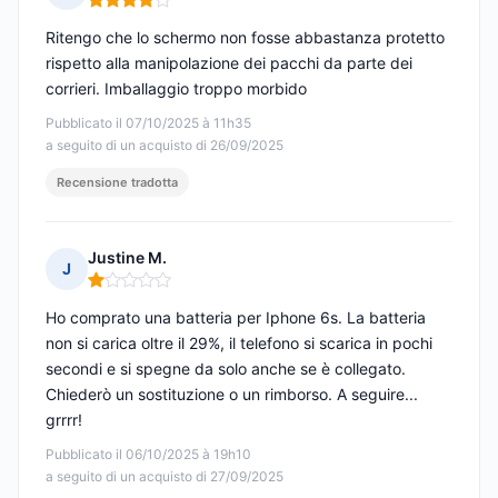
Nota: 4 su 5
Ritengo che lo schermo non fosse abbastanza protetto
rispetto alla manipolazione dei pacchi da parte dei
corrieri. Imballaggio troppo morbido
Pubblicato il 07/10/2025 à 11h35
a seguito di un acquisto di 26/09/2025
Recensione tradotta
Justine M.
J
Nota: 1 su 5
Ho comprato una batteria per Iphone 6s. La batteria
non si carica oltre il 29%, il telefono si scarica in pochi
secondi e si spegne da solo anche se è collegato.
Chiederò un sostituzione o un rimborso. A seguire...
grrrr!
Pubblicato il 06/10/2025 à 19h10
a seguito di un acquisto di 27/09/2025