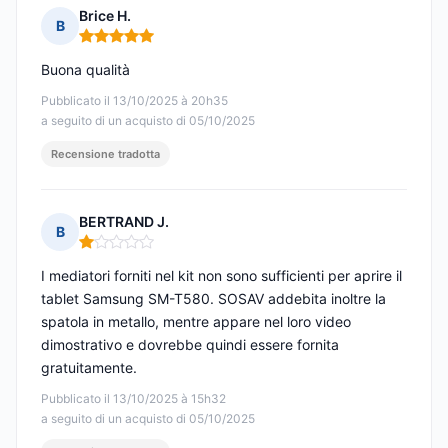
Brice H.
B
Nota: 5 su 5
Buona qualità
Pubblicato il 13/10/2025 à 20h35
a seguito di un acquisto di 05/10/2025
Recensione tradotta
BERTRAND J.
B
Nota: 1 su 5
I mediatori forniti nel kit non sono sufficienti per aprire il
tablet Samsung SM-T580. SOSAV addebita inoltre la
spatola in metallo, mentre appare nel loro video
dimostrativo e dovrebbe quindi essere fornita
gratuitamente.
Pubblicato il 13/10/2025 à 15h32
a seguito di un acquisto di 05/10/2025