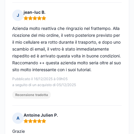
jean-luc B.
J
Nota: 5 su 5
Azienda molto reattiva che ringrazio nel frattempo. Alla
ricezione del mio ordine, il vetro posteriore previsto per
il mio cellulare era rotto durante il trasporto, e dopo uno
scambio di email, il vetro è stato immediatamente
rispedito ed è arrivato questa volta in buone condizioni.
Raccomando ++ questa azienda molto seria oltre al suo
sito molto interessante con i suoi tutorial.
Pubblicato il 16/12/2025 à 09h05
a seguito di un acquisto di 05/12/2025
Recensione tradotta
Antoine Julien P.
A
Nota: 5 su 5
Grazie