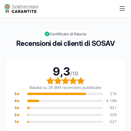
SOSAV
9,3/10
Valutazione globale: 9,3 su 10
Certificato di fiducia
Recensioni dei clienti di SOSAV
9,3
/10
Valutazione globale: 9,
Basata su 26 994 recensioni pubblicate
5
21k
4
4 196
3
921
2
329
1
527