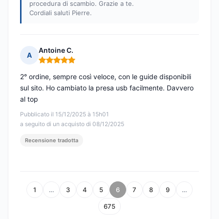
procedura di scambio. Grazie a te.
Cordiali saluti Pierre.
Antoine C.
A
Nota: 5 su 5
2° ordine, sempre così veloce, con le guide disponibili
sul sito. Ho cambiato la presa usb facilmente. Davvero
al top
Pubblicato il 15/12/2025 à 15h01
a seguito di un acquisto di 08/12/2025
Recensione tradotta
1
…
3
4
5
6
7
8
9
…
675