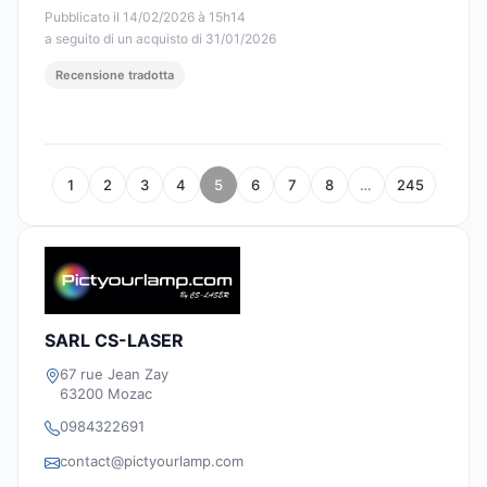
Pubblicato il 14/02/2026 à 15h14
a seguito di un acquisto di 31/01/2026
Recensione tradotta
1
2
3
4
5
6
7
8
…
245
SARL CS-LASER
67 rue Jean Zay
63200 Mozac
0984322691
contact@pictyourlamp.com