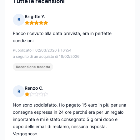
Tutte le recensioni
Brigitte Y.
B
Nota: 5 su 5
Pacco ricevuto alla data prevista, era in perfette
condizioni
Pubblicato il 02/03/2026 à 16h54
a seguito di un acquisto di 19/02/2026
Recensione tradotta
Renzo C.
R
Nota: 1 su 5
Non sono soddisfatto. Ho pagato 15 euro in più per una
consegna espressa in 24 ore perché era per un regalo
importante e mi è stato consegnato 5 giorni dopo e
dopo delle email di reclamo, nessuna risposta.
Vergognoso.