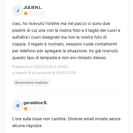
JULIEN L.
J
Nota: 1 su 5
ciao, ho ricevuto l'ordine ma nel pacco ci sono due
piastre di cui una con la nostra foto e il taglio dei cuori e
sull'altra i cuori disegnati ma non la nostra foto di
coppia. il regalo è rovinato, nessuno vuole contattarmi
per telefono per spiegare la situazione. ho già ricevuto
questo tipo di lampada e non ero rimasto deluso.
Pubblicato il 25/02/2026 à 20h55
a seguito di un acquisto di 09/02/2026
Recensione tradotta
geraldine B.
G
Nota: 1 su 5
L'ora sulla base non cambia. Diverse email inviate senza
alcuna risposta