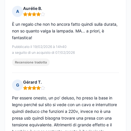
Aurélie B.
A
Nota: 4 su 5
È un regalo che non ho ancora fatto quindi sulla durata,
non so quanto valga la lampada. MA... a priori, è
fantastica!
Pubblicato il 19/02/2026 à 14h40
a seguito di un acquisto di 07/02/2026
Recensione tradotta
Gérard T.
G
Nota: 4 su 5
Per essere onesto, un po' deluso, ho preso la base in
legno perché sul sito si vede con un cavo e interruttore
quindi deduco che funzioni a 220v, invece no è una
presa usb quindi bisogna trovare una presa con una
tensione equivalente. Altrimenti di grande effetto e il