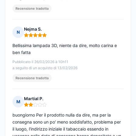
Recensione tradotta
Nejma S.
N
Nota: 5 su 5
Bellissima lampada 3D, niente da dire, molto carina e
ben fatta
Pubblicato il 26/02/2026 à 10h11
a seguito di un acquisto di 13/02/2026
Recensione tradotta
Martial P.
M
Nota: 2 su 5
buongiorno Per il prodotto nulla da dire, ma per la
consegna sono un po' meno soddisfatto, problema per
il luogo, l'indirizzo iniziale il tabaccaio essendo in
vacanza nelle date di consegna hanno depositato a un