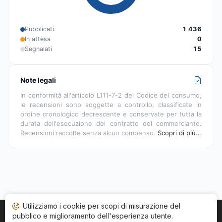
Pubblicati
1 436
In attesa
0
Segnalati
15
Note legali
In conformità all'articolo L111-7-2 del Codice del consumo,
le recensioni sono soggette a controllo, classificate in
ordine cronologico decrescente e conservate per tutta la
durata dell'esecuzione del contratto del commerciante.
Recensioni raccolte senza alcun compenso.
Scopri di più…
Utilizziamo i cookie per scopi di misurazione del
pubblico e miglioramento dell'esperienza utente.
Home
Stato recensioni
Categorie
CGU
Cookie