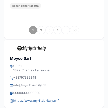
Recensione tradotta
1
2
3
4
…
36
Moyco Sàrl
CP 21
1822 Chernex Lausanne
+33797389248
info@my-little-italy.ch
00000000000000
https://www.my-little-italy.ch/