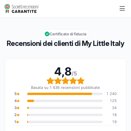
My Little Italy
4,8/5
Valutazione globale: 4,8 su 5
Certificato di fiducia
Recensioni dei clienti di My Little Italy
4,8
/5
Valutazione globale: 4,
Basata su 1 436 recensioni pubblicate
5
1 240
4
125
3
34
2
18
1
19